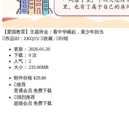
【爱国教育】主题班会：看中华崛起，展少年担当

作品ID：ZKQ15
/

收藏
/

纠错
更新：
2026-01-20
下载：
0 次
人气：
2
大小：
235.00MB
附件价格
¥
29.80

推荐
普通会员
免费下载

强烈推荐
超级会员
免费下载