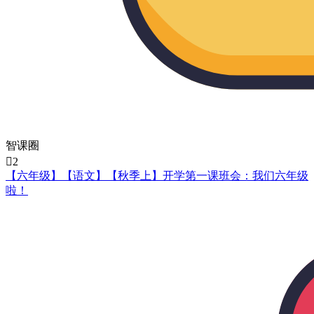
智课圈

2
【六年级】【语文】【秋季上】开学第一课班会：我们六年级
啦！