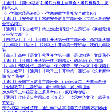
【通用】【期中(期末)】考后分析主题班会：考后析得失，思
则得未来
《小学期末蔬果表彰》小学寒假散学典礼安全教育PPT
【通用】【安全教育】寒假安全教育主题班会《过年不放炮安
全更热闹》
【通用】【安全教育】禁止燃放烟花爆竹主题班会《寒假无烟
火平安过新年》
【四年级】【上】【秋季】开学第一课主题班会：领跑新学期
【六年级】【语文】【秋季上】开学第一课班会：我们六年级
啦！
【高三】高中【语文】秋季开学第一课：语你相遇，文暖我心
【通用】【秋季】开学第一课《翻越人生的浪浪山》 视频
【小学】预防性侵主题班会：保护花蕾，守护未来【含视频】
【安全教育】【通用】【秋季上】开学第一课班会《筑梦新学
期 安全我先行》
【通用】爱国主义教育主题班会：山河已无恙，吾辈当自强
【爱国教育】主题班会：看中华崛起，展少年担当
2026秋季二年级语文上册月考PPT（疯狂动物城）
【通用】传统节日主题班会《春节》：传承中华文化，感受春
节魅力
亲子权谋思维修炼课，通过80个故事培养孩子情商,不用卷娃