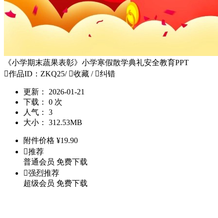
《小学期末蔬果表彰》小学寒假散学典礼安全教育PPT

作品ID：ZKQ25
/

收藏
/

纠错
更新：
2026-01-21
下载：
0 次
人气：
3
大小：
312.53MB
附件价格
¥
19.90

推荐
普通会员
免费下载

强烈推荐
超级会员
免费下载