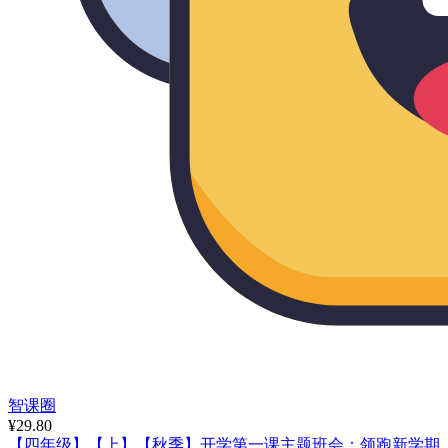
智课圈
¥29.80
【四年级】【上】【秋季】开学第一课主题班会：领跑新学期