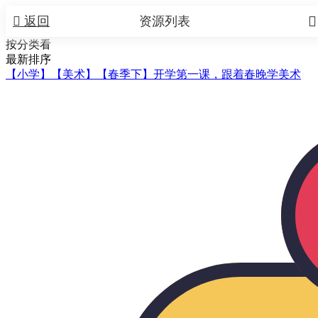


返回
资源列表
按分类看
最新排序
【小学】【美术】【春季下】开学第一课，跟着春晚学美术